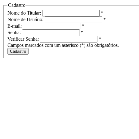
Cadastro
Nome do Titular:
*
Nome de Usuário:
*
E-mail:
*
Senha:
*
Verificar Senha:
*
Campos marcados com um asterisco (*) são obrigatórios.
Cadastro